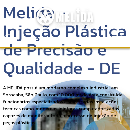
Melida -
Injeção Plástica
de Precisão e
Qualidade - DE
A MELIDA possui um moderno complexo industrial em
Sorocaba, São Paulo, com 10.000 m² de área construída,
funcionários especializados e sofisticadas instalações
técnicas como, modernas injetoras computadorizadas
capazes de monitorar todo o processo de injeção de
peças plásticas.