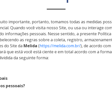
uito importante, portanto, tomamos todas as medidas possí
encial. Quando você visita nosso Site, ou usa ou interage c
o informações pessoais. Nesse sentido, a presente Política d
belecendo as regras sobre a coleta, registro, armazenamen
es do Site da
Melida
(
https://melida.com.br/
), de acordo com
icará que está você está ciente e em total acordo com a for
dividida da seguinte forma:
oais
os pessoais?