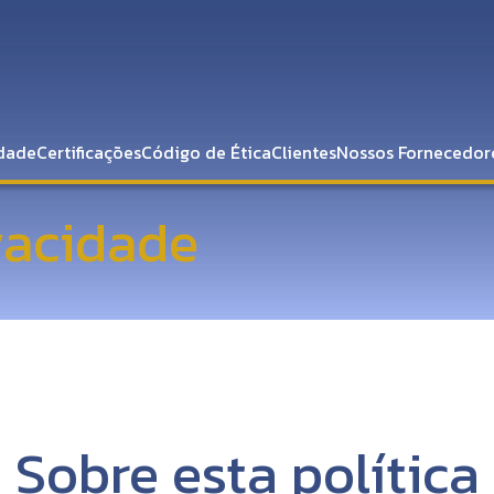
dade
Certificações
Código de Ética
Clientes
Nossos Fornecedor
ivacidade
Sobre esta política